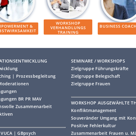
WORKSHOP
MPOWERMENT &
BUSINESS COAC
VERHANDLUNGS
BSTWIRKSAMKEIT
TRAINING
ATIONSENTWICKLUNG
SEMINARE / WORKSHOPS
wicklung
Zielgruppe Führungskräfte
hing | Prozessbegleitung
Zielgruppe Belegschaft
Moderationen
Zielgruppe Frauen
agungen
agungen BR PR MAV
WORKSHOP AUSGEWÄHLTE T
nsvolle Zusammenarbeit
Konfliktmanagement
ktiven
Souveränder Umgang mit Konf
Positive Fehlerkultur
 | VUCA | GBpsych
Zusammenarbeit Frauen u. M