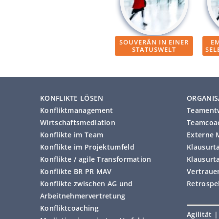
SOUVERÄN IN EINER
E
STATUSWELT
SEL
KONFLIKTE LÖSEN
ORGANIS
Konfliktmanagement
Teament
Wirtschaftsmediation
Teamcoac
Konflikte im Team
Externe 
Konflikte im Projektumfeld
Klausurt
Konflikte / agile Transformation
Klausurt
Konflikte BR PR MAV
Vertraue
Konflikte zwischen AG und
Retrospe
Arbeitnehmervertretung
Konfliktcoaching
Agilität