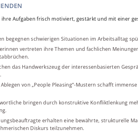
MENDEN
hre Aufgaben frisch motiviert, gestärkt und mit einer ge
n begegnen schwierigen Situationen im Arbeitsalltag spür
erinnen vertreten ihre Themen und fachlichen Meinungen
ktabbrüchen.
chen das Handwerkszeug der interessenbasierten Gesprä
.
 Ablegen von „People Pleasing“-Mustern schafft immense 
ortliche bringen durch konstruktive Konfliktlenkung me
ng.
llungsbeauftragte erhalten eine bewährte, strukturelle M
ehmerischen Diskurs teilzunehmen.