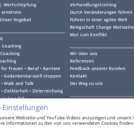
| Wertschöpfung
Verhandlungstraining
 ermitteln
Durch Veränderungen führen
• Unser Angebot
Führen in einer agilen Welt
Belegschaft Change Motivati
Mut zum Konflikt
NG
e Coaching
 Coaching
Wir über uns
coaching
Referenzen
für Frauen • Beruf • Karriere
Feedback unserer Kunden
 • Gedankenkarusell stoppen
Kontakt
 • Walk and Talk
Der Weg zu uns
• Zielklarheit • Zielerreichung
lanalyse BIP
Impressum
-Einstellungen
 Coaching
Datenschutzerklärung
unsere Webseite und YouTube-Videos anzuzeigen und unsere 
tere Informationen zu den von uns verwendeten Cookies finden 