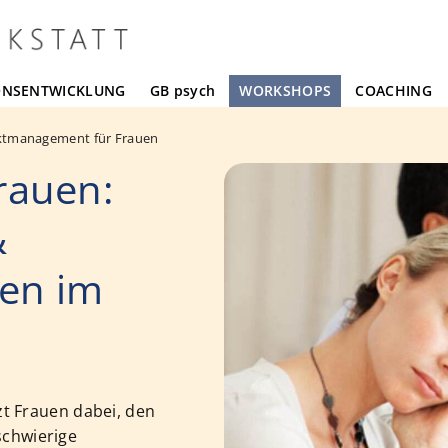
ONSENTWICKLUNG
GB psych
WORKSHOPS
COACHING
iktmanagement für Frauen
rauen:
&
en im
t Frauen dabei, den
chwierige