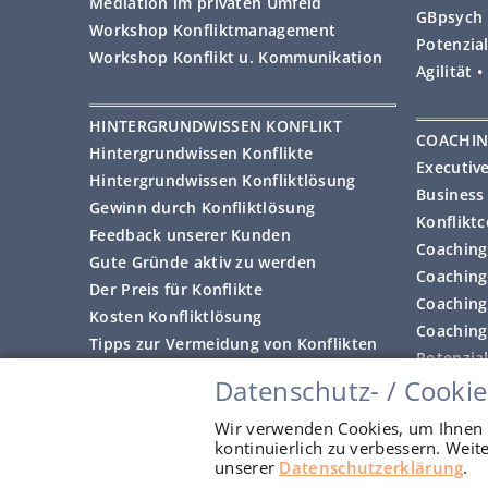
Mediation im privaten Umfeld
GBpsych 
Workshop Konfliktmanagement
Potenzial
Workshop Konflikt u. Kommunikation
Agilität 
HINTERGRUNDWISSEN KONFLIKT
COACHI
Hintergrundwissen Konflikte
Executiv
Hintergrundwissen Konfliktlösung
Business
Gewinn durch Konfliktlösung
Konflikt
Feedback unserer Kunden
Coaching 
Gute Gründe aktiv zu werden
Coaching
Der Preis für Konflikte
Coaching
Kosten Konfliktlösung
Coaching 
Tipps zur Vermeidung von Konflikten
Potenzia
Datenschutz- / Cookie
Feedback
Copyright © • Alle Rechte vorbehalten
2012 - 2026 PerspektivWerkstatt
Wir verwenden Cookies, um Ihnen 
kontinuierlich zu verbessern. Wei
unserer
Datenschutzerklärung
.