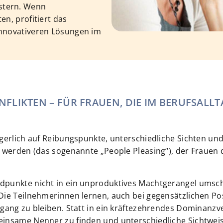
stern. Wenn
en, profitiert das
innovativeren Lösungen im
FLIKTEN – FÜR FRAUEN, DIE IM BERUFSALL
erlich auf Reibungspunkte, unterschiedliche Sichten und 
 werden (das sogenannte „People Pleasing“), der Frauen d
dpunkte nicht in ein unproduktives Machtgerangel umsch
ie Teilnehmerinnen lernen, auch bei gegensätzlichen Pos
gang zu bleiben. Statt in ein kräftezehrendes Dominanzve
insame Nenner zu finden und unterschiedliche Sichtweise