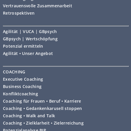
https://policies.google.com/privacy
Vertrauensvolle Zusammenarbeit
Retrospektiven
https://myadcenter.google.com/home?
sasb=true&ref=ad-settings
Agilität | VUCA | GBpsych
GBpsych | Wertschöpfung
https://www.dataprivacyframework.gov
Potenzial ermitteln
/list
Agilität • Unser Angebot
COACHING
Einzelfallbezogenes Widerspruchsrecht
Executive Coaching
Business Coaching
Sie haben das Recht, aus Gründen, die
Konfliktcoaching
sich aus Ihrer besonderen Situation
Coaching für Frauen • Beruf • Karriere
ergeben, jederzeit gegen eine
Coaching • Gedankenkarusell stoppen
Verarbeitung Sie betreffender
Coaching • Walk and Talk
personenbezogener Daten Widerspruch
Coaching • Zielklarheit • Zielerreichung
einzulegen, die auf Basis von Art. 6 Abs. 1
https://privacy.microsoft.com/de-
Potenzialanalyse BIP