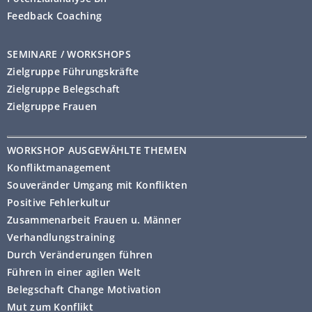
lit. e) DSGVO (Aufgabenwahrnehmung im
de/privacystatement
Feedback Coaching
öffentlichen Interesse oder in Ausübung
öffentlicher Gewalt) oder von Art. 6 Abs.
SEMINARE / WORKSHOPS
1 lit. f) DSGVO (Interessenabwägung)
Zielgruppe Führungskräfte
erfolgt; dies gilt auch für ein auf diese
https://clarity.microsoft.com/terms
Zielgruppe Belegschaft
Bestimmungen gestütztes Profiling.
Zielgruppe Frauen
Legen Sie Widerspruch ein, werden wir
Ihre personenbezogenen Daten nicht
WORKSHOP AUSGEWÄHLTE THEMEN
mehr verarbeiten, es sei denn, wir
Konfliktmanagement
können zwingende schutzwürdige
Souveränder Umgang mit Konflikten
Gründe für die Verarbeitung
Positive Fehlerkultur
nachweisen, die Ihre Interessen, Rechte
Zusammenarbeit Frauen u. Männer
und Freiheiten überwiegen, oder die
Verhandlungstraining
Verarbeitung dient der
Durch Veränderungen führen
Geltendmachung, Ausübung oder
Führen in einer agilen Welt
Verteidigung von Rechtsansprüchen.
Belegschaft Change Motivation
Widerspruch gegen Datenverarbeitung
Mut zum Konflikt