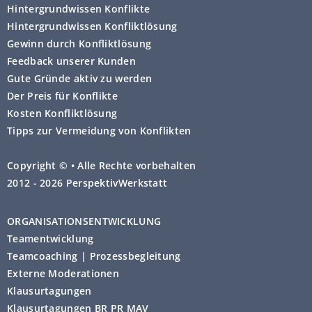
Löschung
Sie betreffender
automatisch nach Sitzungsende
Hintergrundwissen Konflikte
personenbezogener Daten zu
gelöscht werden, die Anzahl der
Hintergrundwissen Konfliktlösung
verlangen.
wiederholten Besuche auf einer
Gewinn durch Konfliktlösung
Webseite
Feedback unserer Kunden
Einschränkung der
Gute Gründe aktiv zu werden
Verarbeitung
Sie betreffender
Zugang über Suchmaschinen
Der Preis für Konflikte
personenbezogener Daten zu
und verwendete Suchbegriffe
Kosten Konfliktlösung
verlangen.
(nur sofern diese von den
Tipps zur Vermeidung von Konflikten
Suchmaschinen überhaupt
Sie betreffende
übermittelt werden)
Copyright © • Alle Rechte vorbehalten
personenbezogene Daten, die
2012 - 2026 PerspektivWerkstatt
Sie bereitgestellt haben, in
Referrer URL (die zuvor
einem strukturierten, gängigen
besuchte Seite, nur sofern
ORGANISATIONSENTWICKLUNG
und maschinenlesbaren Format
Webseiten diese überhaupt
zu erhalten oder an einen
Teamentwicklung
übermitteln)
anderen Verantwortlichen zu
Teamcoaching | Prozessbegleitung
übermitteln
Externe Moderationen
(
Datenübertragbarkeit
).
Klausurtagungen
Klausurtagungen BR PR MAV