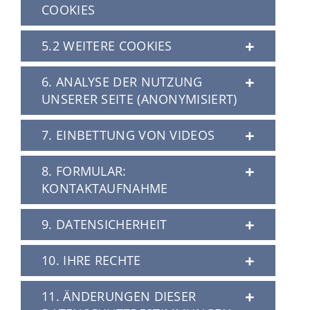
COOKIES
5.2 WEITERE COOKIES
6. ANALYSE DER NUTZUNG
UNSERER SEITE (ANONYMISIERT)
Sie nach Art. 6 Abs. 1 Satz 1
Buchst. a) DSGVO ausdrücklich
7. EINBETTUNG VON VIDEOS
dazu eingewilligt haben,
8. FORMULAR:
die Weitergabe nach Art. 6 Abs.
KONTAKTAUFNAHME
1 Satz 1 Buchst. f) DSGVO zur
Wahrung der berechtigten
9. DATENSICHERHEIT
Kontakt@PerspektivWerkstatt.com
Interessen des
Verantwortlichen oder eines
10. IHRE RECHTE
Dritten erforderlich ist und kein
Grund zur Annahme besteht,
Referrer (zuvor besuchte
dass Sie ein überwiegendes
11. ÄNDERUNGEN DIESER
Webseite)
schutzwürdiges Interesse an