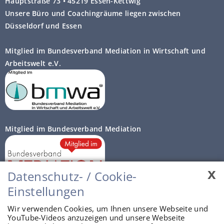
Hauptstraße 73 • 45219 Essen-Kettwig
Unsere Büro und Coachingräume liegen zwischen
für die Datenübermittlung nach
Düsseldorf und Essen
Art. 6 Abs. 1 Satz 1 Buchst. c)
DSGVO eine gesetzliche
Mitglied im Bundesverband Mediation in Wirtschaft und
Verpflichtung besteht,
Arbeitswelt e.V.
und/oder
dies nach Art. 6 Abs. 1 Satz 1
Buchst. b) DSGVO für die
Erfüllung eines
Vertragsverhältnisses mit Ihnen
Mitglied im Bundesverband Mediation
Landesbeauftragte für Datenschutz
erforderlich ist.
und Informationsfreiheit
https://clarity.microsoft.com/terms
Nordrhein-Westfalen
x
Datenschutz- / Cookie-
Einstellungen
Autorisierte Prozessberater
https://privacy.microsoft.com/de-
Wir verwenden Cookies, um Ihnen unsere Webseite und
de/privacystatement
YouTube-Videos anzuzeigen und unsere Webseite