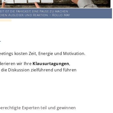
eit ist die Fähigkeit, eine Pause zu machen
chen Auslöser und Reaktion. - Rollo May
T
tings kosten Zeit, Energie und Motivation.
derieren wir Ihre
Klausurtagungen
,
 die Diskussion zielführend und führen
erechtigte Experten teil und gewinnen