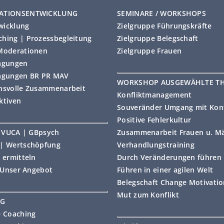
ATIONSENTWICKLUNG
SEMINARE / WORKSHOPS
wicklung
Zielgruppe Führungskräfte
hing | Prozessbegleitung
Zielgruppe Belegschaft
Moderationen
Zielgruppe Frauen
agungen
agungen BR PR MAV
WORKSHOP AUSGEWÄHLTE T
nsvolle Zusammenarbeit
Konfliktmanagement
ktiven
Souveränder Umgang mit Konf
Positive Fehlerkultur
 | VUCA | GBpsych
Zusammenarbeit Frauen u. M
| Wertschöpfung
Verhandlungstraining
 ermitteln
Durch Veränderungen führen
• Unser Angebot
Führen in einer agilen Welt
Belegschaft Change Motivati
Mut zum Konflikt
NG
e Coaching