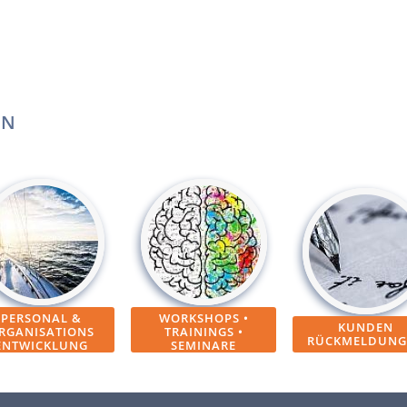
EN
PERSONAL &
WORKSHOPS •
KUNDEN
RGANISATIONS
TRAININGS •
RÜCKMELDUNG
ENTWICKLUNG
SEMINARE