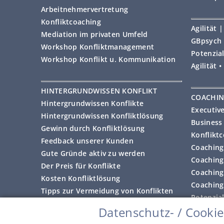
Arbeitnehmervertretung
Konfliktcoaching
Agilität
Mediation im privaten Umfeld
GBpsych 
Workshop Konfliktmanagement
Potenzial
Workshop Konflikt u. Kommunikation
Agilität 
HINTERGRUNDWISSEN KONFLIKT
COACHI
Hintergrundwissen Konflikte
Executiv
Hintergrundwissen Konfliktlösung
Business
Gewinn durch Konfliktlösung
Konflikt
Feedback unserer Kunden
Coaching 
Gute Gründe aktiv zu werden
Coaching
Der Preis für Konflikte
Coaching
Kosten Konfliktlösung
Coaching 
Tipps zur Vermeidung von Konflikten
Potenzia
Datenschutz- / Cookie
Feedback
Copyright © • Alle Rechte vorbehalten