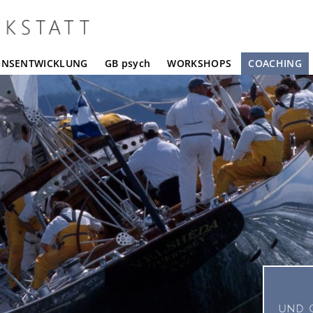
ONSENTWICKLUNG
GB psych
WORKSHOPS
COACHING
und g