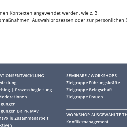
enen Kontexten angewendet werden, wie z. B.
smaßnahmen, Auswahlprozessen oder zur persönlichen 
ATIONSENTWICKLUNG
SEMINARE / WORKSHOPS
wicklung
Zielgruppe Führungskräfte
hing | Prozessbegleitung
Zielgruppe Belegschaft
Moderationen
Zielgruppe Frauen
agungen
agungen BR PR MAV
WORKSHOP AUSGEWÄHLTE T
nsvolle Zusammenarbeit
Konfliktmanagement
ktiven