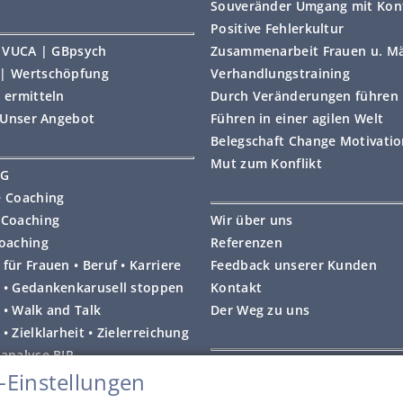
Souveränder Umgang mit Konf
Positive Fehlerkultur
 | VUCA | GBpsych
Zusammenarbeit Frauen u. M
| Wertschöpfung
Verhandlungstraining
 ermitteln
Durch Veränderungen führen
• Unser Angebot
Führen in einer agilen Welt
Belegschaft Change Motivati
Mut zum Konflikt
NG
e Coaching
 Coaching
Wir über uns
coaching
Referenzen
für Frauen • Beruf • Karriere
Feedback unserer Kunden
 • Gedankenkarusell stoppen
Kontakt
 • Walk and Talk
Der Weg zu uns
• Zielklarheit • Zielerreichung
lanalyse BIP
Impressum
-Einstellungen
 Coaching
Datenschutzerklärung