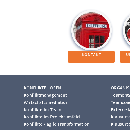
KONTAKT
U
KONFLIKTE LÖSEN
ORGANIS
Konfliktmanagement
Teament
Wirtschaftsmediation
Teamcoac
Konflikte im Team
Externe 
Konflikte im Projektumfeld
Klausurt
Konflikte / agile Transformation
Klausurt