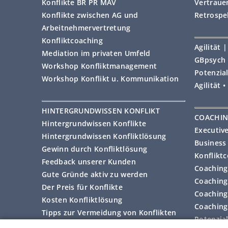
Konflikte BR PR MAV
Vertraue
Konflikte zwischen AG und
Retrospe
Arbeitnehmervertretung
Konfliktcoaching
Agilität
Mediation im privaten Umfeld
GBpsych 
Workshop Konfliktmanagement
Potenzial
Workshop Konflikt u. Kommunikation
Agilität 
HINTERGRUNDWISSEN KONFLIKT
COACHI
Hintergrundwissen Konflikte
Executiv
Hintergrundwissen Konfliktlösung
Business
Gewinn durch Konfliktlösung
Konflikt
Feedback unserer Kunden
Coaching 
Gute Gründe aktiv zu werden
Coaching
Der Preis für Konflikte
Coaching
Kosten Konfliktlösung
Coaching 
Tipps zur Vermeidung von Konflikten
Potenzia