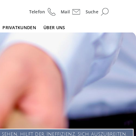
Telefon
Mail
Suche
PRIVATKUNDEN
ÜBER UNS
ehen, hilft der In­ef­fi­zi­enz, sich auszubreiten.