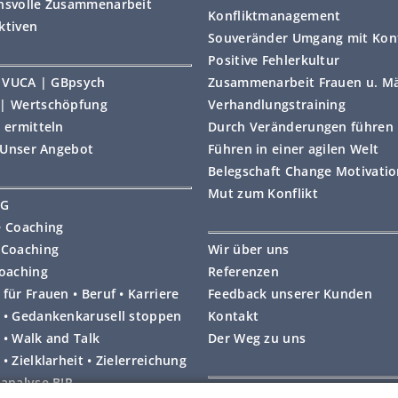
nsvolle Zusammenarbeit
Konfliktmanagement
ktiven
Souveränder Umgang mit Konf
Positive Fehlerkultur
 | VUCA | GBpsych
Zusammenarbeit Frauen u. M
| Wertschöpfung
Verhandlungstraining
 ermitteln
Durch Veränderungen führen
• Unser Angebot
Führen in einer agilen Welt
Belegschaft Change Motivati
Mut zum Konflikt
NG
e Coaching
 Coaching
Wir über uns
coaching
Referenzen
für Frauen • Beruf • Karriere
Feedback unserer Kunden
 • Gedankenkarusell stoppen
Kontakt
 • Walk and Talk
Der Weg zu uns
• Zielklarheit • Zielerreichung
lanalyse BIP
Impressum