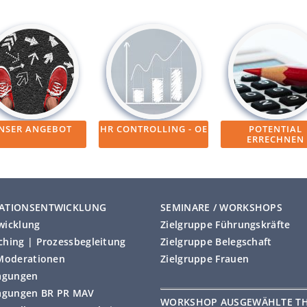
NSER ANGEBOT
HR CONTROLLING - OE
POTENTIAL
ERRECHNEN
ATIONSENTWICKLUNG
SEMINARE / WORKSHOPS
wicklung
Zielgruppe Führungskräfte
hing | Prozessbegleitung
Zielgruppe Belegschaft
Moderationen
Zielgruppe Frauen
agungen
agungen BR PR MAV
WORKSHOP AUSGEWÄHLTE T