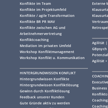
Konflikte im Team
Externe 
Konflikte im Projektumfeld
Klausurt
Konflikte / agile Transformation
Klausurt
Konflikte BR PR MAV
Vertraue
Konflikte zwischen AG und
Retrospe
Arbeitnehmervertretung
Konfliktcoaching
Agilität
Mediation im privaten Umfeld
GBpsych 
Workshop Konfliktmanagement
Potenzial
Workshop Konflikt u. Kommunikation
Agilität 
HINTERGRUNDWISSEN KONFLIKT
COACHI
Hintergrundwissen Konflikte
Executiv
Hintergrundwissen Konfliktlösung
Business
Gewinn durch Konfliktlösung
Konflikt
Feedback unserer Kunden
Coaching 
Gute Gründe aktiv zu werden
Coaching