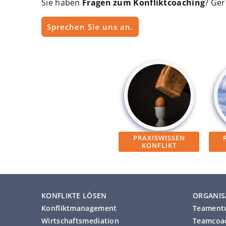
Sie haben
Fragen zum Konfliktcoaching
? Ger
Sprechen Sie uns an.
PRAXISWISSEN
KONFLIKT
KONFLIKTE LÖSEN
ORGANIS
Konfliktmanagement
Teament
Wirtschaftsmediation
Teamcoac