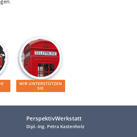
agen.
DE
WIR UNTERSTÜTZEN
SIE
PerspektivWerkstatt
Dipl.-Ing. Petra Kastenholz