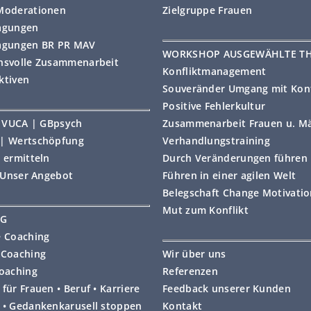
Moderationen
Zielgruppe Frauen
agungen
agungen BR PR MAV
WORKSHOP AUSGEWÄHLTE T
nsvolle Zusammenarbeit
Konfliktmanagement
ktiven
Souveränder Umgang mit Konf
Positive Fehlerkultur
 | VUCA | GBpsych
Zusammenarbeit Frauen u. M
| Wertschöpfung
Verhandlungstraining
 ermitteln
Durch Veränderungen führen
• Unser Angebot
Führen in einer agilen Welt
Belegschaft Change Motivati
Mut zum Konflikt
NG
e Coaching
 Coaching
Wir über uns
coaching
Referenzen
für Frauen • Beruf • Karriere
Feedback unserer Kunden
 • Gedankenkarusell stoppen
Kontakt